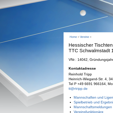
Home
>
Vereine
>
Hessischer Tischten
TTC Schwalmstadt 
VNr.: 14042, Gründungsjah
Kontaktadresse
Reinhold Tripp
Heinrich-Wiegand-Str. 4, 3
Tel P +49 6691 966164, Mo
tt@rtripp.de
Mannschaften und Ligen
Spielbetrieb und Ergebn
Mannschaftsmeldungen 
Vereinsfunktionäre