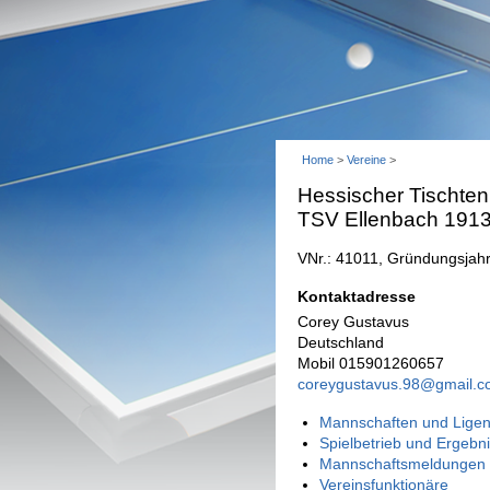
Home
>
Vereine
>
Hessischer Tischten
TSV Ellenbach 1913
VNr.: 41011, Gründungsjah
Kontaktadresse
Corey Gustavus
Deutschland
Mobil 015901260657
coreygustavus.98@gmail.
Mannschaften und Ligen
Spielbetrieb und Ergebn
Mannschaftsmeldungen 
Vereinsfunktionäre