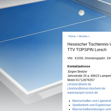
Home
>
Vereine
>
Hessischer Tischtennis-
TTV TOPSPIN Lorsch
VNr.: 41030, Gründungsjahr: 19
Kontaktadresse
Jürgen Bretzer
Jahnstraße 20 a, 68623 Lamper
Mobil 01712876357
j.bretzer@web.de
j.bretzer@sinus-biochem.de
www.topspin-lorsch.de
Mannschaften und Ligeneint
Spielbetrieb und Ergebnisse
Mannschaftsmeldungen und