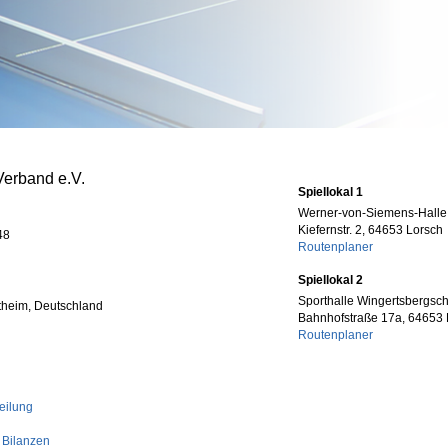
Verband e.V.
Spiellokal 1
Werner-von-Siemens-Halle
Kiefernstr. 2, 64653 Lorsch
48
Routenplaner
Spiellokal 2
Sporthalle Wingertsbergsc
theim, Deutschland
Bahnhofstraße 17a, 64653 
Routenplaner
eilung
 Bilanzen