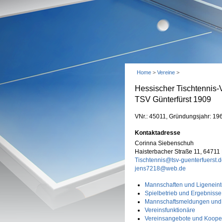
Home
>
Vereine
>
Hessischer Tischtennis-
TSV Günterfürst 1909
VNr.: 45011, Gründungsjahr: 19
Kontaktadresse
Corinna Siebenschuh
Haisterbacher Straße 11, 64711
Tischtennis@tsv-guenterfuerst.
jens7218@web.de
Mannschaften und Ligeneint
Spielbetrieb und Ergebnisse
Mannschaftsmeldungen und
Vereinsfunktionäre
Vereinsangebote und Koope