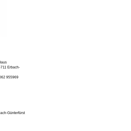
Haus
4711 Erbach-
6062 955969
ach-Günterfürst