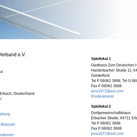
Verband e.V.
Spiellokal 1
Gasthaus Zum Deutschen 
Haisterbacher Straße 11, 6
64
Günterfürst
Tel P 06062 3688, Tel G 0
Fax P 06062 3688
jens1872@aol.com
 Erbach, Deutschland
Routenplaner
de
Spiellokal 2
Dorfgemeinschaftshaus
eilung
Erbacher Straße, 64711 Erb
Tel P 06062 3688
 Bilanzen
Fax P 06062 3688
jens1872@aol.com
rationen