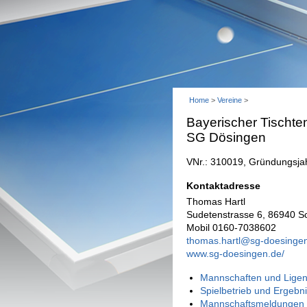
Home
>
Vereine
>
Bayerischer Tischte
SG Dösingen
VNr.: 310019, Gründungsja
Kontaktadresse
Thomas Hartl
Sudetenstrasse 6, 86940 Sc
Mobil 0160-7038602
thomas.hartl@sg-doesinge
www.sg-doesingen.de/
Mannschaften und Ligen
Spielbetrieb und Ergebn
Mannschaftsmeldungen 