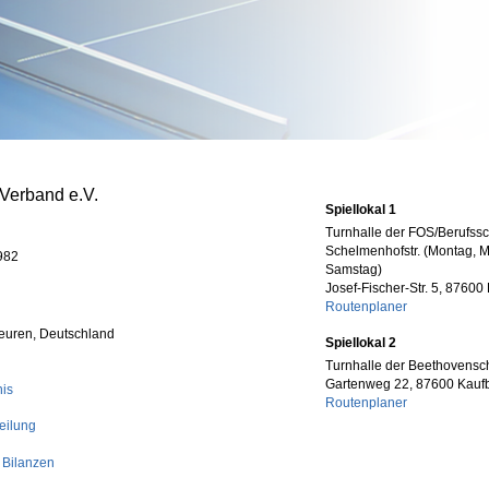
-Verband e.V.
Spiellokal 1
Turnhalle der FOS/Berufss
Schelmenhofstr. (Montag, M
982
Samstag)
Josef-Fischer-Str. 5, 8760
Routenplaner
euren, Deutschland
Spiellokal 2
Turnhalle der Beethovensch
Gartenweg 22, 87600 Kauf
nis
Routenplaner
eilung
 Bilanzen