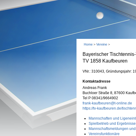
Home
>
Vereine
>
Bayerischer Tischtennis
TV 1858 Kaufbeuren
VNr.: 310043, Gründungsjahr: 1
Kontaktadresse
Andreas Frank
Buchloer Straße 8, 87600 Kaufb
Tel P 08341/9664902
frank-kaufbeuren@t-online.de
https://tv-kaufbeuren.de/tischten
Mannschaften und Ligeneint
Spielbetrieb und Ergebnisse
Mannschaftsmeldungen und
Vereinsfunktionäre