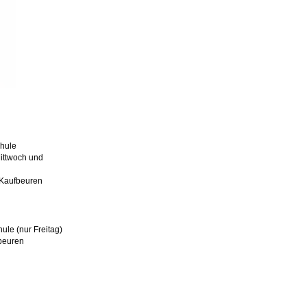
chule
ittwoch und
0 Kaufbeuren
ule (nur Freitag)
beuren