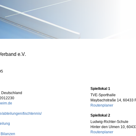
Verband e.V.
95
Spiellokal 1
, Deutschland
TVE-Sporthalle
72012230
Maybachstraße 14, 60433 F
heim.de
Routenplaner
e/abteilungen/tischtennis/
Spiellokal 2
Ludwig-Richter-Schule
eilung
Hinter den Ulmen 10, 60433
Routenplaner
 Bilanzen