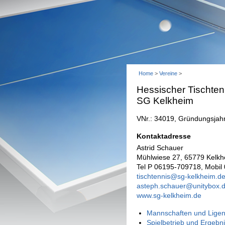
Home
>
Vereine
>
Hessischer Tischten
SG Kelkheim
VNr.: 34019, Gründungsjah
Kontaktadresse
Astrid Schauer
Mühlwiese 27, 65779 Kelkh
Tel P 06195-709718, Mobil
tischtennis@sg-kelkheim.d
asteph.schauer@unitybox.
www.sg-kelkheim.de
Mannschaften und Ligen
Spielbetrieb und Ergebn