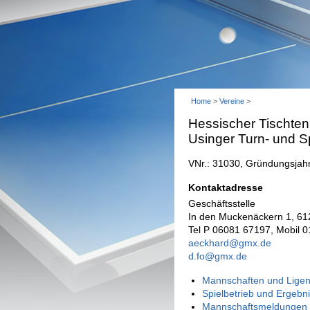
Home
>
Vereine
>
Hessischer Tischten
Usinger Turn- und 
VNr.: 31030, Gründungsjah
Kontaktadresse
Geschäftsstelle
In den Muckenäckern 1, 61
Tel P 06081 67197, Mobil 
aeckhard@gmx.de
d.fo@gmx.de
Mannschaften und Ligen
Spielbetrieb und Ergebn
Mannschaftsmeldungen 