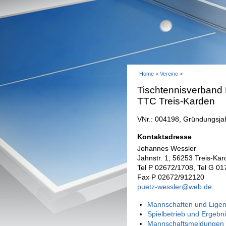
Home
>
Vereine
>
Tischtennisverband
TTC Treis-Karden
VNr.: 004198, Gründungsja
Kontaktadresse
Johannes Wessler
Jahnstr. 1, 56253 Treis-Ka
Tel P 02672/1708, Tel G 0
Fax P 02672/912120
puetz-wessler@web.de
Mannschaften und Ligen
Spielbetrieb und Ergebn
Mannschaftsmeldungen 