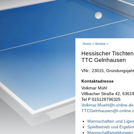
Home
>
Vereine
>
Hessischer Tischten
TTC Gelnhausen
VNr.: 23015, Gründungsjah
Kontaktadresse
Volkmar Mühl
Villbacher Straße 42, 6361
Tel P 015128796325
Volkmar.Muehl@t-online.de
TTCGelnhausen@t-online.
Mannschaften und Ligen
Spielbetrieb und Ergebn
Mannschaftsmeldungen 