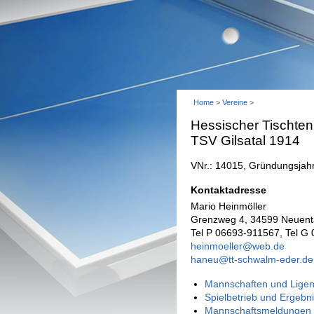
Home
>
Vereine
>
Hessischer Tischten
TSV Gilsatal 1914
VNr.: 14015, Gründungsjah
Kontaktadresse
Mario Heinmöller
Grenzweg 4, 34599 Neuenta
Tel P 06693-911567, Tel G
heinmoeller@web.de
haneu@tt-schwalm-eder.de
Mannschaften und Ligen
Spielbetrieb und Ergebn
Mannschaftsmeldungen 