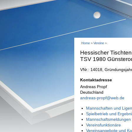
Home
>
Vereine
>
Hessischer Tischten
TSV 1980 Günstero
VNr.: 14018, Gründungsjah
Kontaktadresse
Andreas Propf
Deutschland
andreas-propf@web.de
Mannschaften und Ligen
Spielbetrieb und Ergebn
Mannschaftsmeldungen 
Vereinsfunktionäre
Vereinsangebote und Ko