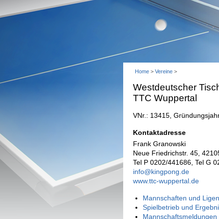
Home
>
Vereine
>
Westdeutscher Tisch
TTC Wuppertal
VNr.: 13415, Gründungsjah
Kontaktadresse
Frank Granowski
Neue Friedrichstr. 45, 421
Tel P 0202/441686, Tel G 
info@kingpong.de
www.ttc-wuppertal.de
Mannschaften und Ligen
Spielbetrieb und Ergebn
Mannschaftsmeldungen 