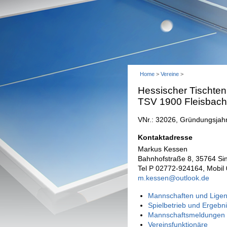
Home
>
Vereine
>
Hessischer Tischten
TSV 1900 Fleisbach
VNr.: 32026, Gründungsjah
Kontaktadresse
Markus Kessen
Bahnhofstraße 8, 35764 Si
Tel P 02772-924164, Mobil
m.kessen@outlook.de
Mannschaften und Ligen
Spielbetrieb und Ergebn
Mannschaftsmeldungen 
Vereinsfunktionäre