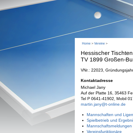
Home
>
Vereine
>
Hessischer Tischten
TV 1899 Großen-Bu
VNr.: 22023, Gründungsjah
Kontaktadresse
Michael Jany
Auf der Platte 16, 35463 F
Tel P 0641-41902, Mobil 0
martin.jany@t-online.de
Mannschaften und Ligen
Spielbetrieb und Ergebn
Mannschaftsmeldungen 
Vereinsfunktionäre