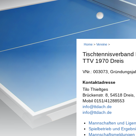
Home
>
Vereine
>
Tischtennisverband
TTV 1970 Dreis
VNr.: 003073, Gründungsja
Kontaktadresse
Tilo Thieltges
Brückenstr. 8, 54518 Dreis
Mobil 0151/41288553
info@ttdach.de
info@ttdach.de
Mannschaften und Ligen
Spielbetrieb und Ergebn
Mannschaftsmeldungen 