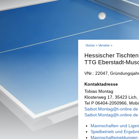
Home
>
Vereine
>
Hessischer Tischten
TTG Eberstadt-Mus
VNr.: 22047, Gründungsjah
Kontaktadresse
Tobias Montag
Klosterweg 17, 35423 Lich,
Tel P 06404-2050966, Mob
Saibot.Montag@t-online.de
Saibot.Montag@t-online.de
Mannschaften und Ligen
Spielbetrieb und Ergebn
Mannschaftsmeldungen 