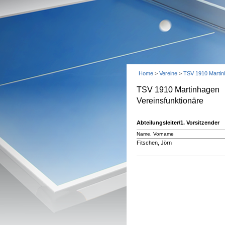
Home
>
Vereine
>
TSV 1910 Marti
TSV 1910 Martinhagen
Vereinsfunktionäre
Abteilungsleiter/1. Vorsitzender
Name, Vorname
Fitschen, Jörn