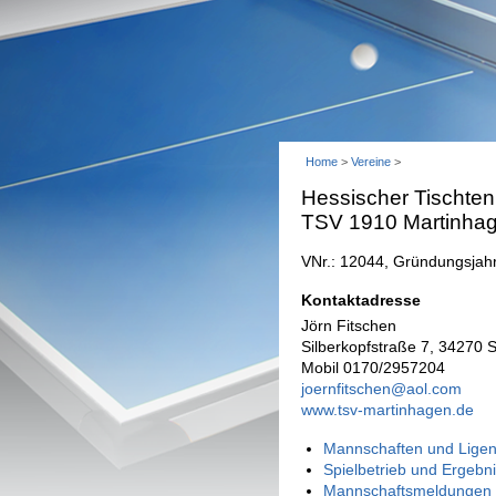
Home
>
Vereine
>
Hessischer Tischten
TSV 1910 Martinha
VNr.: 12044, Gründungsjah
Kontaktadresse
Jörn Fitschen
Silberkopfstraße 7, 34270
Mobil 0170/2957204
joernfitschen@aol.com
www.tsv-martinhagen.de
Mannschaften und Ligen
Spielbetrieb und Ergebn
Mannschaftsmeldungen 