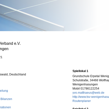
Verband e.V.
ngen
21
Spiellokal 1
tswald, Deutschland
Grundschule Erpetal Wen
Schulstraße, 34466 Wolfha
Wenigenhasungen
Mobil 01786122254
eilung
yvo.matthaeus@web.de
http://www.tsv-wenigenhas
 Bilanzen
Routenplaner
rationen