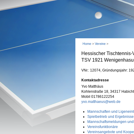
Home
>
Vereine
>
Hessischer Tischtennis-
TSV 1921 Wenigenhasu
VNr.: 12074, Gründungsjahr: 19
Kontaktadresse
Yvo Matthäus
Kohlenstraße 18, 34317 Habich
Mobil 01786122254
yvo.matthaeus@web.de
Mannschaften und Ligeneint
Spielbetrieb und Ergebnisse
Mannschaftsmeldungen und
Vereinsfunktionäre
Vereinsangebote und Koope