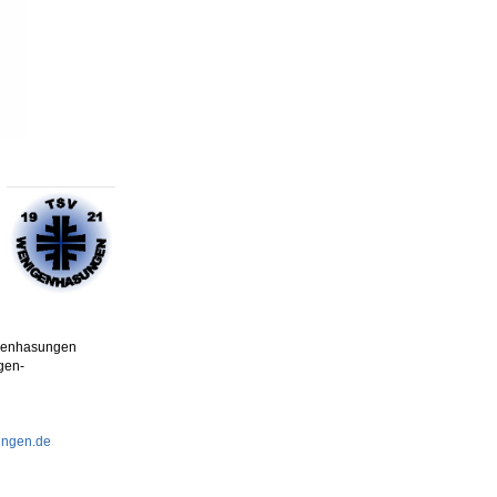
igenhasungen
gen-
ungen.de