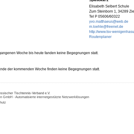
Spiellokal 2
Elisabeth Selbert Schule
Zum Steinborn 1, 34289 Zi
Tel P 05606/60322
yvo.matthaeus@web.de
m.loehle@freenet.de
http://www.tsv-wenigenhas
Routenplaner
rgangenen Woche bis heute fanden keine Begegnungen statt.
 Ende der kommenden Woche finden keine Begegnungen statt.
Hessischer Tischtennis-Verband e.V.
n GmbH - Automatisierte internetgestützte Netzwerklösungen
hutz