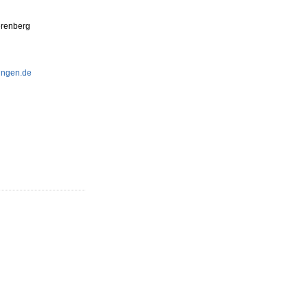
erenberg
ungen.de