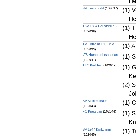
He
SV Herschfeld
(102037)
(1) V
He
TSV 1894 Heustreu e.V.
(1) 
(102038)
He
TV Hofheim 1861 e.V.
(1) 
(102039)
VfB Humprechtshausen
(1) 
(102041)
TTC Kerbfeld
(102042)
(1) 
Ke
(2) S
Jo
SV Kleinmünster
(1) 
(102043)
FC Knetzgau
(102044)
(1) 
Kn
SV 1947 Kolitzheim
(1) 
(102045)