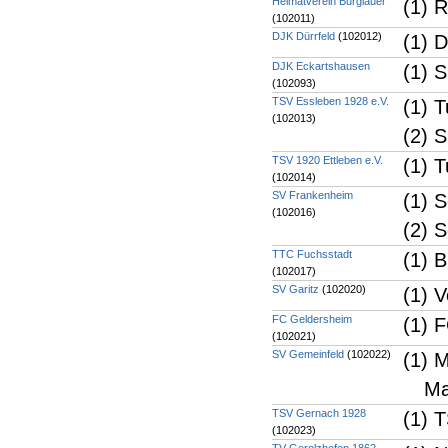
Heimatverein Burglauer
(1) R
(102011)
DJK Dürrfeld
(102012)
(1) 
DJK Eckartshausen
(1) 
(102093)
TSV Essleben 1928 e.V.
(1) 
(102013)
(2) 
TSV 1920 Ettleben e.V.
(1) 
(102014)
SV Frankenheim
(1) 
(102016)
(2) 
TTC Fuchsstadt
(1) 
(102017)
SV Garitz
(102020)
(1) 
FC Geldersheim
(1) 
(102021)
SV Gemeinfeld
(102022)
(1) 
Ma
TSV Gernach 1928
(1) 
(102023)