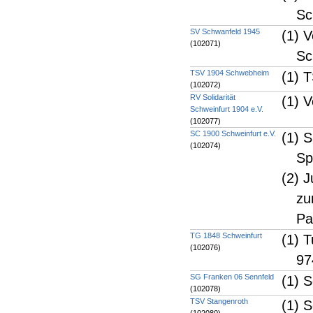
Sc
SV Schwanfeld 1945
(1) 
(102071)
Sc
TSV 1904 Schwebheim
(1) 
(102072)
RV Solidarität
(1) 
Schweinfurt 1904 e.V.
(102077)
SC 1900 Schweinfurt e.V.
(1) 
(102074)
Sp
(2) J
zu
Pa
TG 1848 Schweinfurt
(1) 
(102076)
97
SG Franken 06 Sennfeld
(1) S
(102078)
TSV Stangenroth
(1) S