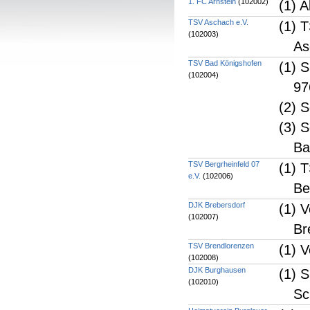
1. FC Arnstein
(102002)
(1) A
TSV Aschach e.V.
(1) 
(102003)
As
TSV Bad Königshofen
(1) 
(102004)
97
(2) 
(3) 
Ba
TSV Bergrheinfeld 07
(1) 
e.V.
(102006)
Be
DJK Brebersdorf
(1) 
(102007)
Br
TSV Brendlorenzen
(1) 
(102008)
DJK Burghausen
(1) 
(102010)
Sc