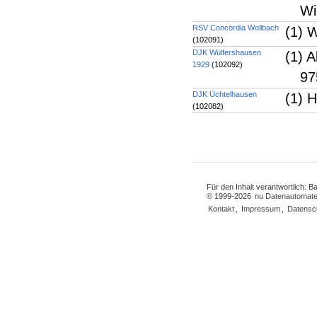
Wi
RSV Concordia Wollbach
(1) 
(102091)
DJK Wülfershausen
(1) A
1929
(102092)
97
DJK Üchtelhausen
(1) 
(102082)
Für den Inhalt verantwortlich: 
© 1999-2026
nu Datenautomate
Kontakt
,
Impressum
,
Datensc