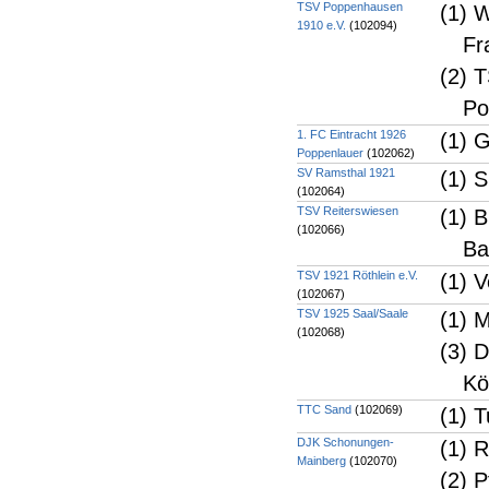
TSV Poppenhausen
(1) 
1910 e.V.
(102094)
Fr
(2) 
Po
1. FC Eintracht 1926
(1) 
Poppenlauer
(102062)
SV Ramsthal 1921
(1) 
(102064)
TSV Reiterswiesen
(1) 
(102066)
Ba
TSV 1921 Röthlein e.V.
(1) V
(102067)
TSV 1925 Saal/Saale
(1) 
(102068)
(3) 
Kö
TTC Sand
(102069)
(1) 
DJK Schonungen-
(1) 
Mainberg
(102070)
(2) 