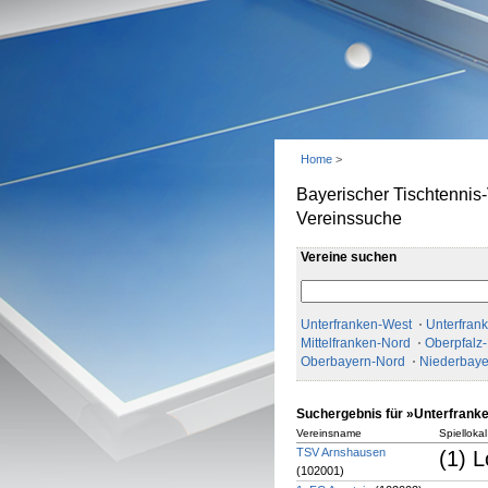
Home
>
Bayerischer Tischtennis
Vereinssuche
Vereine suchen
Unterfranken-West
Unterfran
Mittelfranken-Nord
Oberpfalz
Oberbayern-Nord
Niederbaye
Suchergebnis für »Unterfrank
Vereinsname
Spiellokal
TSV Arnshausen
(1) 
(102001)