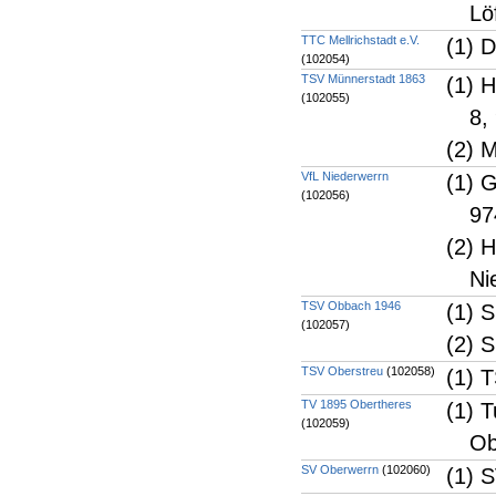
Lö
TTC Mellrichstadt e.V.
(1) 
(102054)
TSV Münnerstadt 1863
(1) 
(102055)
8,
(2) 
VfL Niederwerrn
(1) 
(102056)
97
(2) 
Ni
TSV Obbach 1946
(1) 
(102057)
(2) 
TSV Oberstreu
(102058)
(1) 
TV 1895 Obertheres
(1) 
(102059)
Ob
SV Oberwerrn
(102060)
(1) 