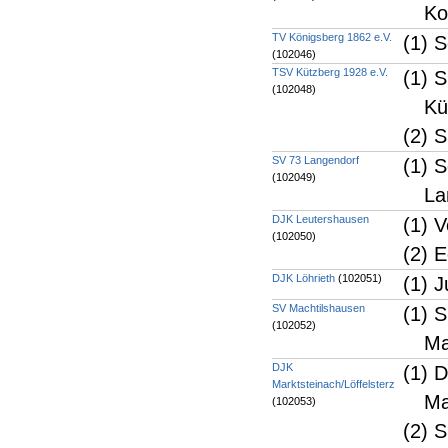
Ko
TV Königsberg 1862 e.V.
(1) S
(102046)
TSV Kützberg 1928 e.V.
(1) 
(102048)
Kü
(2) 
SV 73 Langendorf
(1) S
(102049)
La
DJK Leutershausen
(1) 
(102050)
(2) 
DJK Löhrieth
(102051)
(1) 
SV Machtilshausen
(1) 
(102052)
Ma
DJK
(1) 
Marktsteinach/Löffelsterz
Ma
(102053)
(2) 