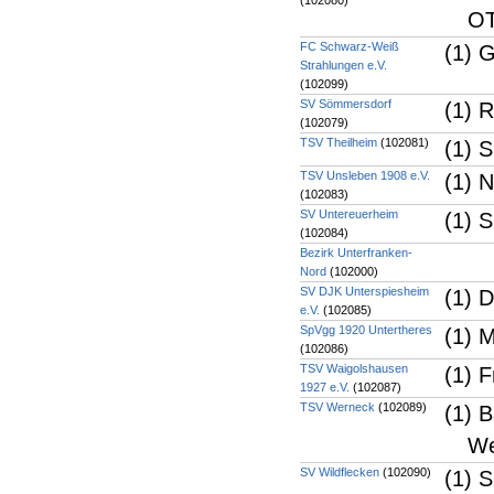
(102080)
OT
FC Schwarz-Weiß
(1) 
Strahlungen e.V.
(102099)
SV Sömmersdorf
(1) 
(102079)
TSV Theilheim
(102081)
(1) 
TSV Unsleben 1908 e.V.
(1) 
(102083)
SV Untereuerheim
(1) 
(102084)
Bezirk Unterfranken-
Nord
(102000)
SV DJK Unterspiesheim
(1) 
e.V.
(102085)
SpVgg 1920 Untertheres
(1) 
(102086)
TSV Waigolshausen
(1) 
1927 e.V.
(102087)
TSV Werneck
(102089)
(1) 
We
SV Wildflecken
(102090)
(1) 