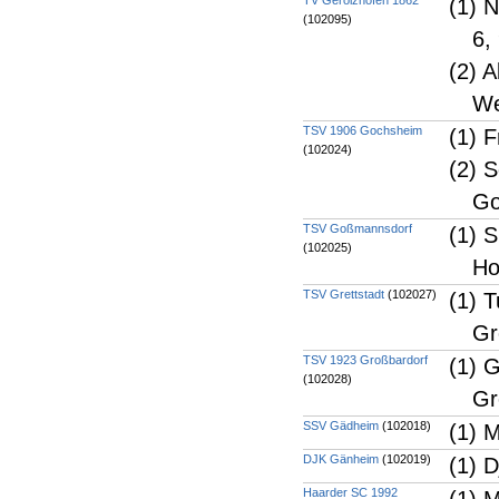
TV Gerolzhofen 1862
(1) N
(102095)
6,
(2) A
We
TSV 1906 Gochsheim
(1) F
(102024)
(2) 
Go
TSV Goßmannsdorf
(1) 
(102025)
Ho
TSV Grettstadt
(102027)
(1) 
Gr
TSV 1923 Großbardorf
(1) 
(102028)
Gr
SSV Gädheim
(102018)
(1) 
DJK Gänheim
(102019)
(1) 
Haarder SC 1992