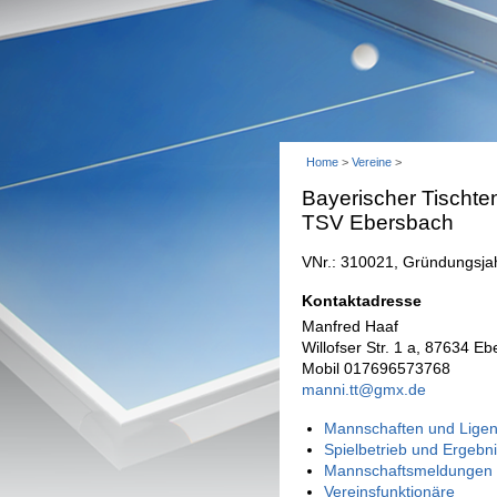
Home
>
Vereine
>
Bayerischer Tischte
TSV Ebersbach
VNr.: 310021, Gründungsjah
Kontaktadresse
Manfred Haaf
Willofser Str. 1 a, 87634 E
Mobil 017696573768
manni.tt@gmx.de
Mannschaften und Ligen
Spielbetrieb und Ergebn
Mannschaftsmeldungen 
Vereinsfunktionäre