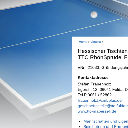
Home
>
Vereine
>
Hessischer Tischten
TTC RhönSprudel Fu
VNr.: 21033, Gründungsjah
Kontaktadresse
Stefan Frauenholz
Egerstr. 12, 36041 Fulda, 
Tel P 0661 / 52862
frauenholz@cmbplus.de
geschaeftsstelle@ttc-fulda
www.ttc-maberzell.de
Mannschaften und Ligen
Spielbetrieb und Ergebn