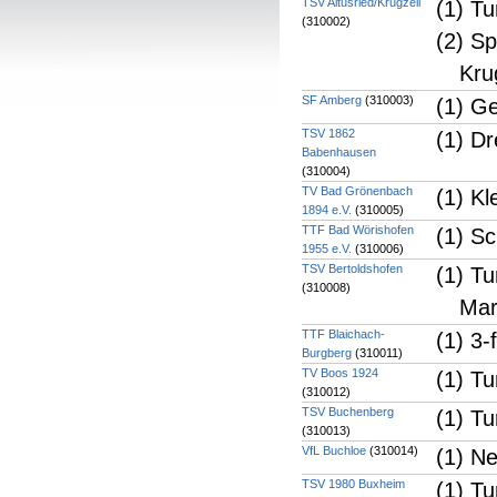
TSV Altusried/Krugzell
(1) Tu
(310002)
(2) Sp
Kru
SF Amberg
(310003)
(1) G
TSV 1862
(1) D
Babenhausen
(310004)
TV Bad Grönenbach
(1) Kl
1894 e.V.
(310005)
TTF Bad Wörishofen
(1) Sc
1955 e.V.
(310006)
TSV Bertoldshofen
(1) T
(310008)
Mar
TTF Blaichach-
(1) 3-
Burgberg
(310011)
TV Boos 1924
(1) Tu
(310012)
TSV Buchenberg
(1) T
(310013)
VfL Buchloe
(310014)
(1) N
TSV 1980 Buxheim
(1) T