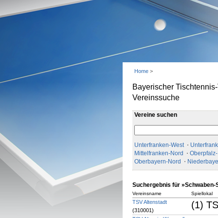
Home
>
Bayerischer Tischtennis
Vereinssuche
Vereine suchen
Unterfranken-West
Unterfran
Mittelfranken-Nord
Oberpfalz
Oberbayern-Nord
Niederbaye
Suchergebnis für »Schwaben-
Vereinsname
Spiellokal
TSV Altenstadt
(1) TS
(310001)