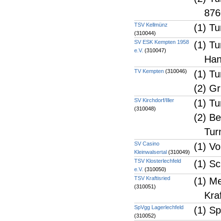
876
TSV Kellmünz
(1) T
(310044)
SV ESK Kempten 1958
(1) T
e.V.
(310047)
Han
TV Kempten
(310046)
(1) T
(2) G
SV Kirchdorf/Iller
(1) Tu
(310048)
(2) B
Tur
SV Casino
(1) V
Kleinwalsertal
(310049)
TSV Klosterlechfeld
(1) Sc
e.V.
(310050)
TSV Kraftisried
(1) M
(310051)
Kraf
SpVgg Lagerlechfeld
(1) Sp
(310052)