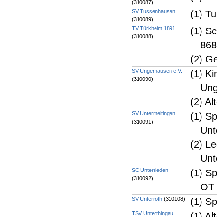
(310087)
SV Tussenhausen
(1) T
(310089)
TV Türkheim 1891
(1) S
(310088)
868
(2) G
SV Ungerhausen e.V.
(1) K
(310090)
Ung
(2) A
SV Untermeitingen
(1) Sp
(310091)
Unt
(2) Le
Unt
SC Unterrieden
(1) S
(310092)
OT 
SV Unterroth
(310108)
(1) Sp
TSV Unterthingau
(1) Al