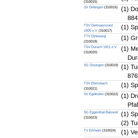
(310015)
SV Dettingen
(310016)
(1) Do
884
TSV Dietmannsried
(1) S
1905 e.V.
(310017)
TTV Dirlewang
(1) G
(310018)
TSV Durach 1921 e.V.
(1) M
(310020)
Dur
SG Dösingen
(310019)
(1) Tu
876
TSV Ebersbach
(1) S
(310021)
SV Egelhofen
(310022)
(1) D
Pfa
SG Eggenthal-Baisweil
(1) Sp
(310023)
(2) Tu
TV Erkheim
(310024)
(1) V