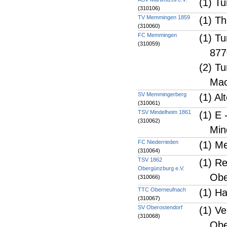
(1) T
(310106)
TV Memmingen 1859
(1) T
(310060)
FC Memmingen
(1) Tu
(310059)
87
(2) T
Mac
SV Memmingerberg
(1) A
(310061)
TSV Mindelheim 1861
(1) E
(310062)
Min
FC Niederrieden
(1) M
(310064)
TSV 1862
(1) R
Obergünzburg e.V.
Obe
(310066)
TTC Oberneufnach
(1) H
(310067)
SV Oberostendorf
(1) V
(310068)
Obe