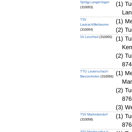
SpVgg Langerringen
(1) Tu
(310053)
Lan
TSV
(1) Me
Lautrach/Illerbeuren
(2) T
(310054)
SV Lenzfried
(310055)
(1) T
Kem
(2) T
874
TTG Leuterschach-
(1) M
Biessenhofen
(310056)
Mar
(2) Tu
876
(3) W
TSV Marktoberdorf
(1) Tu
(310058)
876
ASV Martinszell e.V.