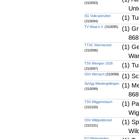
(310093)
Unt
SG Volkratshofen
(1) T
(310094)
TV Waal e.V.
(310095)
(1) G
868
TTSC Warmisried
(1) G
(310096)
War
TSV Wengen 1928
(1) T
(310097)
SSV Wertach
(310098)
(1) Sc
SpVgg Wiedergeltingen
(1) M
(310099)
868
TSV Wiggensbach
(1) P
(310100)
Wig
SSV Wildpoldsried
(1) S
(310101)
Wil
FV Winterrieden