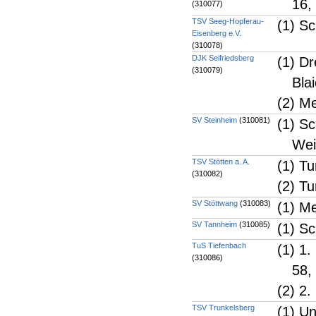
16,
(310077)
TSV Seeg-Hopferau-
(1) Sc
Eisenberg e.V.
(310078)
DJK Seifriedsberg
(1) Dr
(310079)
Bla
(2) M
SV Steinheim
(310081)
(1) S
Wei
TSV Stötten a. A.
(1) Tu
(310082)
(2) Tu
SV Stöttwang
(310083)
(1) M
SV Tannheim
(310085)
(1) S
TuS Tiefenbach
(1) 1.
(310086)
58, 
(2) 2.
TSV Trunkelsberg
(1) Un