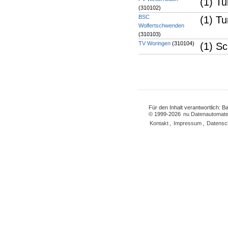
(1) Tu
(310102)
BSC
(1) T
Wolfertschwenden
(310103)
TV Woringen
(310104)
(1) S
Für den Inhalt verantwortlich: 
© 1999-2026
nu Datenautomate
Kontakt
,
Impressum
,
Datensc