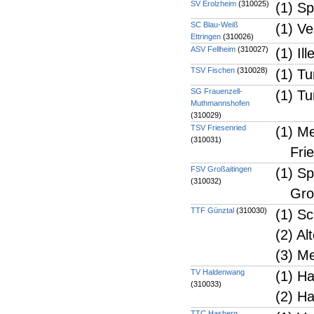
SV Erolzheim
(310025)
(1) S
SC Blau-Weiß
(1) Ve
Ettringen
(310026)
ASV Fellheim
(310027)
(1) Il
TSV Fischen
(310028)
(1) Tu
SG Frauenzell-
(1) T
Muthmannshofen
(310029)
TSV Friesenried
(1) M
(310031)
Fri
FSV Großaitingen
(1) S
(310032)
Gro
TTF Günztal
(310030)
(1) S
(2) A
(3) M
TV Haldenwang
(1) H
(310033)
(2) H
TTC Hasberg