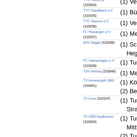
(1) V
(310034)
TTC Haselbach e.V.
(1) B
(310035)
TTC Hausen e.V.
(1) V
(310036)
FC Hawangen e.V.
(1) M
(310037)
ASV Hegge
(310038)
(1) Sc
He
FC Heimertingen e.V.
(1) T
(310039)
TSV Heising
(310040)
(1) Me
TV Immenstadt 1860
(1) K
(310041)
(2) Be
TV Irsee
(310107)
(1) T
Str
TV 1858 Kaufbeuren
(1) T
(310043)
Mit
(2) Tu