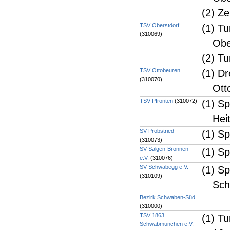
(2) Z
TSV Oberstdorf
(1) T
(310069)
Obe
(2) Tu
TSV Ottobeuren
(1) Dr
(310070)
Ott
TSV Pfronten
(310072)
(1) Sp
Heit
SV Probstried
(1) S
(310073)
SV Salgen-Bronnen
(1) S
e.V.
(310076)
SV Schwabegg e.V.
(1) S
(310109)
Sc
Bezirk Schwaben-Süd
(310000)
TSV 1863
(1) T
Schwabmünchen e.V.